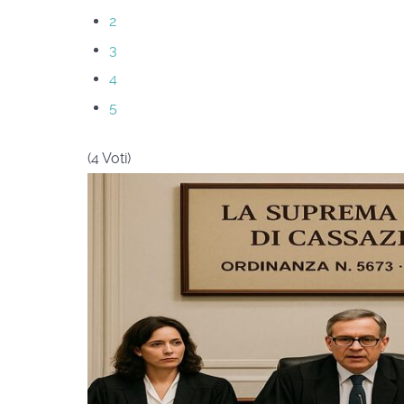
2
3
4
5
(4 Voti)