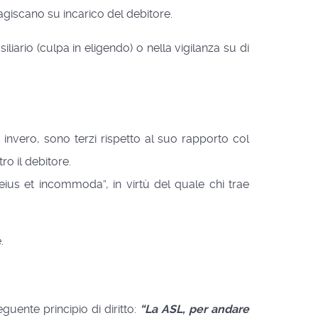
agiscano su incarico del debitore.
liario (culpa in eligendo) o nella vigilanza su di
i, invero, sono terzi rispetto al suo rapporto col
ro il debitore.
eius et incommoda”, in virtù del quale chi trae
.
eguente principio di diritto:
“La ASL, per andare