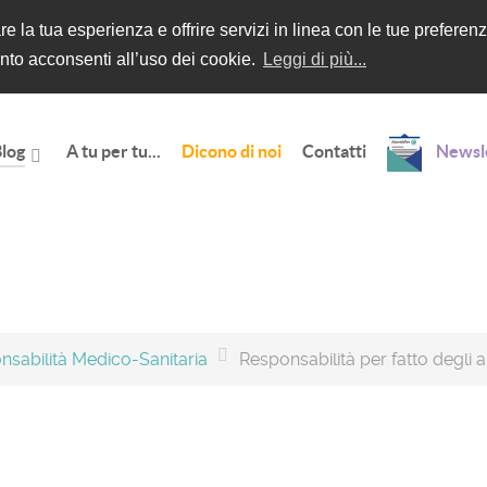
rare la tua esperienza e offrire servizi in linea con le tue prefe
to acconsenti all’uso dei cookie.
Leggi di più...
log
A tu per tu...
Dicono di noi
Contatti
Newsl
nsabilità Medico-Sanitaria
Responsabilità per fatto degli au