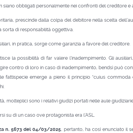
 siano obbligati personalmente nei confronti del creditore e 
taria, prescinde dalla colpa del debitore nella scelta dell’ausi
a sorta di responsabilità oggettiva.
iliari, in pratica, sorge come garanzia a favore del creditore.
tisce la possibilità di far valere l'inadempimento. Gli ausiliar
agire contro di loro in caso di inadempimento, bendsì può cont
le fattispecie emerge a pieno il principio ”cuius commoda 
hi.
, molteplici sono i relativi giudizi portati nelle aule giudiziarie
rsi su di un caso ove protagonista era l’ASL.
za n. 5673 del 04/03/2025
, pertanto, ha così enunciato il s