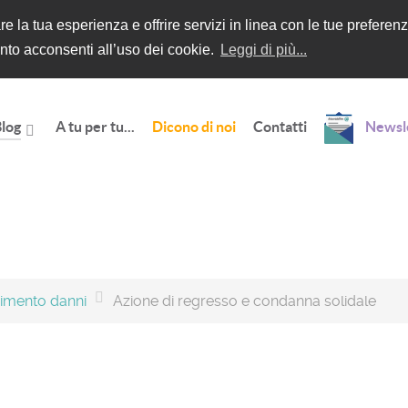
rare la tua esperienza e offrire servizi in linea con le tue prefe
to acconsenti all’uso dei cookie.
Leggi di più...
log
A tu per tu...
Dicono di noi
Contatti
Newsl
cimento danni
Azione di regresso e condanna solidale