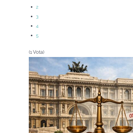
2
3
4
5
(1 Vota)