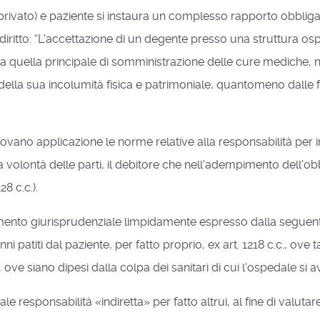
o privato) e paziente si instaura un complesso rapporto obbl
 diritto: “L'accettazione di un degente presso una struttura o
a quella principale di somministrazione delle cure mediche, n
della sua incolumità fisica e patrimoniale, quantomeno dalle f
rovano applicazione le norme relative alla responsabilità per in
olontà delle parti, il debitore che nell'adempimento dell'obbl
28 c.c.).
ntamento giurisprudenziale limpidamente espresso dalla segu
i patiti dal paziente, per fatto proprio, ex art. 1218 c.c., ove 
., ove siano dipesi dalla colpa dei sanitari di cui l'ospedale si 
le responsabilità «indiretta» per fatto altrui, al fine di valutar