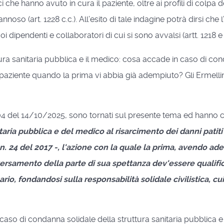
che hanno avuto in cura il paziente, oltre ai profili di colpa 
noso (art. 1228 c.c.). All’esito di tale indagine potrà dirsi che
i dipendenti e collaboratori di cui si sono avvalsi (artt. 1218 e 
ura sanitaria pubblica e il medico: cosa accade in caso di con
l paziente quando la prima vi abbia già adempiuto? Gli Ermellin
04 del 14/10/2025, sono tornati sul presente tema ed hanno cos
aria pubblica e del medico al risarcimento dei danni patiti 
 l. n. 24 del 2017 -, l'azione con la quale la prima, avendo
ersamento della parte di sua spettanza dev'essere qualific
rio, fondandosi sulla responsabilità solidale civilistica, cui
caso di condanna solidale della struttura sanitaria pubblica e 