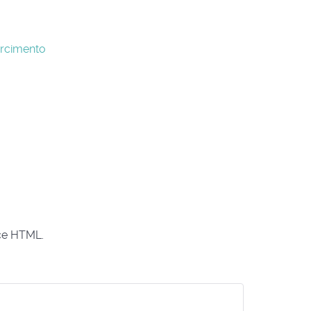
arcimento
ice HTML.